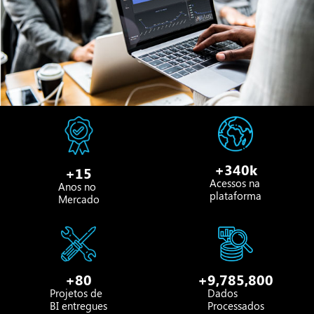
+
340
k
+
15
Acessos na
Anos no
plataforma
Mercado
+
80
+
9,785,800
Projetos de
Dados
BI entregues
Processados